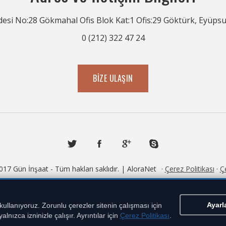
desi No:28 Gökmahal Ofis Blok Kat:1 Ofis:29 Göktürk, Eyüpsu
0 (212) 322 47 24
BIZE ULAŞIN
017 Gün İnşaat - Tüm hakları saklıdır. |
AloraNet
·
Çerez Politikası
·
Ç
Ayarl
ullanıyoruz. Zorunlu çerezler sitenin çalışması için
lnızca izninizle çalışır. Ayrıntılar için
Çerez Politikası
.