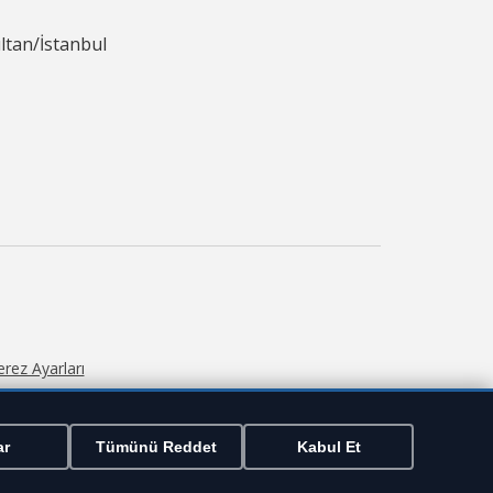
ltan/İstanbul
erez Ayarları
ar
Tümünü Reddet
Kabul Et