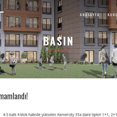
ANASAYFA
KUR
BASIN
amamlandı!
4-5 katlı 4 blok halinde yükselen Kemercity 3'ta daire tipleri 1+1, 2