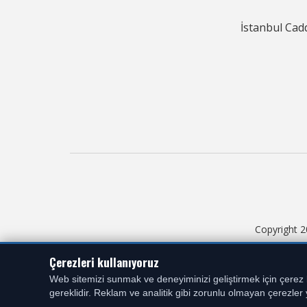
İstanbul Cad
Copyright 2
Çerezleri kullanıyoruz
Web sitemizi sunmak ve deneyiminizi geliştirmek için çerez k
gereklidir. Reklam ve analitik gibi zorunlu olmayan çerezler ya