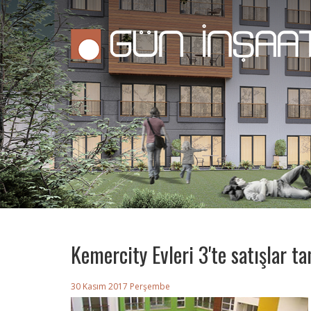
Kemercity Evleri 3'te satışlar t
30 Kasım 2017 Perşembe